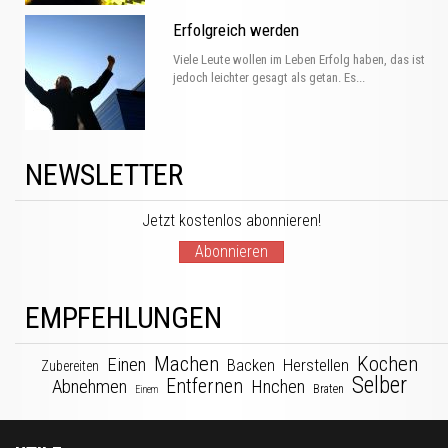
Erfolgreich werden
Viele Leute wollen im Leben Erfolg haben, das ist
jedoch leichter gesagt als getan. Es...
NEWSLETTER
Jetzt kostenlos abonnieren!
Abonnieren
EMPFEHLUNGEN
Machen
Kochen
Einen
Backen
Herstellen
Zubereiten
Selber
Entfernen
Abnehmen
Hnchen
Braten
Einem