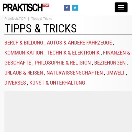
Toggle
navigat
Praktisch.TOP
Tipps & Tricks
TIPPS & TRICKS
BERUF & BILDUNG
,
AUTOS & ANDERE FAHRZEUGE
,
KOMMUNIKATION
,
TECHNIK & ELEKTRONIK
,
FINANZEN &
GESCHÄFTE
,
PHILOSOPHIE & RELIGION
,
BEZIEHUNGEN
,
URLAUB & REISEN
,
NATURWISSENSCHAFTEN
,
UMWELT
,
DIVERSES
,
KUNST & UNTERHALTUNG
.