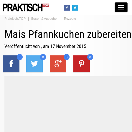
Toggle
navigat
Praktisch.TOP
Essen & Ausgehen
Rezepte
Mais Pfannkuchen zubereiten
Veröffentlicht von
, am 17 November 2015
7
0
0
0