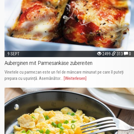
9 SEPT
2499
313
0
Auberginen mit Parmesankäse zubereiten
Vinetele cu parmezan este un fel de mâncare minunat pe care îl puteți
prepara cu ușurință. Asemănător...
[Weiterlesen]