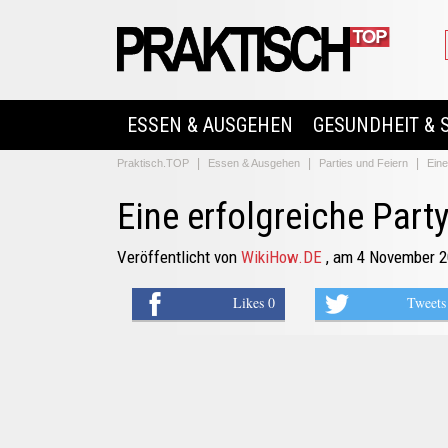
ESSEN & AUSGEHEN
GESUNDHEIT & 
Praktisch.TOP
Essen & Ausgehen
Parties und Feiern
Eine
Eine erfolgreiche Part
Veröffentlicht von
WikiHow.DE
, am 4 November 
Likes 0
Tweets