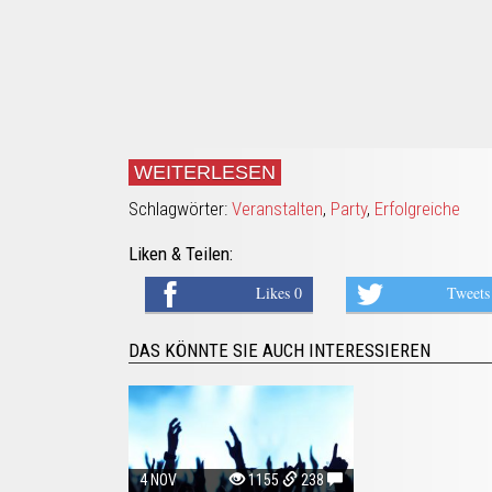
WEITERLESEN
Schlagwörter:
Veranstalten
,
Party
,
Erfolgreiche
Liken & Teilen:
Likes 0
Tweets
DAS KÖNNTE SIE AUCH INTERESSIEREN
4 NOV
1155
238