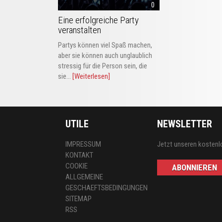
0
Eine erfolgreiche Party
veranstalten
Partys können viel Spaß machen,
aber sie können auch unglaublich
stressig für die Person sein, die
sie...
[Weiterlesen]
UTILE
NEWSLETTER
IMPRESSUM
Jetzt unseren kostenl
KONTAKT
COOKIE
ABONNIEREN
ALLGEMEINE
GESCHAEFTSBEDINGUNGEN
SITEMAP
RSS