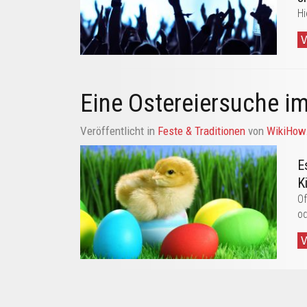
Hi
Eine Ostereiersuche i
Veröffentlicht in
Feste & Traditionen
von
WikiHo
E
K
Of
od