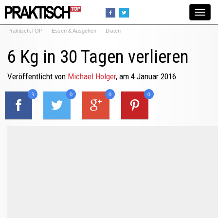
Toggle
navigat
Praktisch.TOP
Essen & Ausgehen
Diäten
6 Kg in 30 Tagen verlieren
Veröffentlicht von
Michael Holger
, am 4 Januar 2016
3
0
0
0