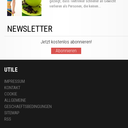
gezeigt, dass Teetrinker schneller an Gewicht
verlieren als Personen, die keinen...
NEWSLETTER
Jetzt kostenlos abonnieren!
Abonnieren
UTILE
IMPRESSUM
KONTAKT
COOKIE
ALLGEMEINE
GESCHAEFTSBEDINGUNGEN
SITEMAP
RSS