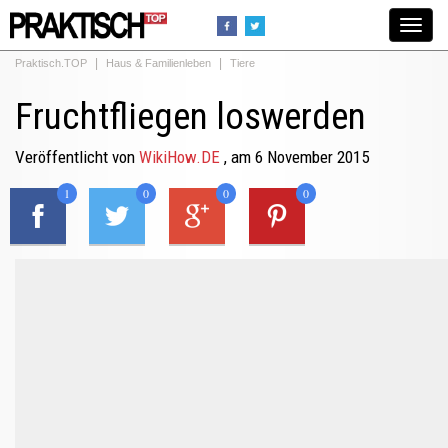
Toggle
navigat
Praktisch.TOP
Haus & Familienleben
Tiere
Fruchtfliegen loswerden
Veröffentlicht von
WikiHow.DE
, am 6 November 2015
1
0
0
0