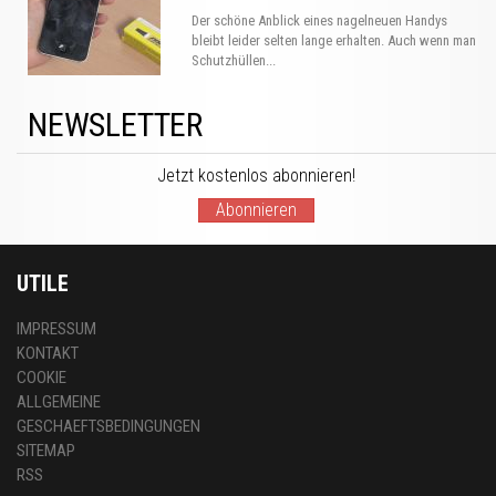
Der schöne Anblick eines nagelneuen Handys
bleibt leider selten lange erhalten. Auch wenn man
Schutzhüllen...
NEWSLETTER
Jetzt kostenlos abonnieren!
Abonnieren
UTILE
IMPRESSUM
KONTAKT
COOKIE
ALLGEMEINE
GESCHAEFTSBEDINGUNGEN
SITEMAP
RSS