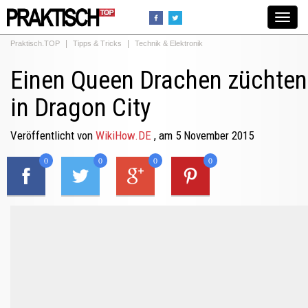
Toggle
navigat
Praktisch.TOP
Tipps & Tricks
Technik & Elektronik
Einen Queen Drachen züchten
in Dragon City
Veröffentlicht von
WikiHow.DE
, am 5 November 2015
0
0
0
0