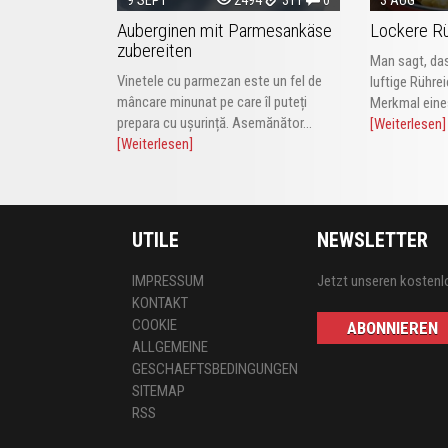
Auberginen mit Parmesankäse
Lockere Rü
zubereiten
Man sagt, das
Vinetele cu parmezan este un fel de
luftige Rühre
mâncare minunat pe care îl puteți
Merkmal eines
prepara cu ușurință. Asemănător...
[Weiterlesen]
[Weiterlesen]
UTILE
NEWSLETTER
IMPRESSUM
Jetzt unseren kostenl
KONTAKT
COOKIE
ABONNIEREN
ALLGEMEINE
GESCHAEFTSBEDINGUNGEN
SITEMAP
RSS