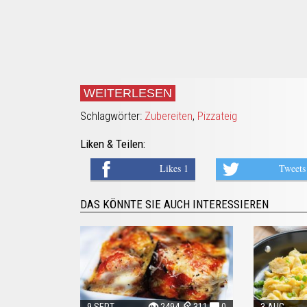
WEITERLESEN
Schlagwörter:
Zubereiten
,
Pizzateig
Liken & Teilen:
Likes 1
Tweets
DAS KÖNNTE SIE AUCH INTERESSIEREN
9 SEPT
2494
311
0
3 AUG