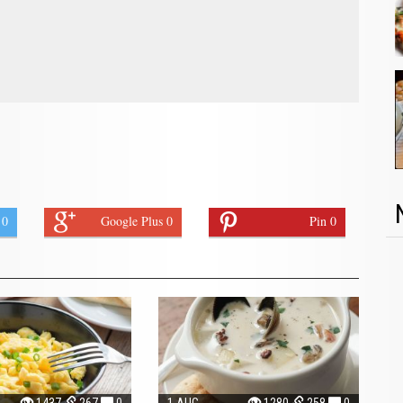
 0
Google Plus 0
Pin 0
1437
267
0
1 AUG
1280
258
0