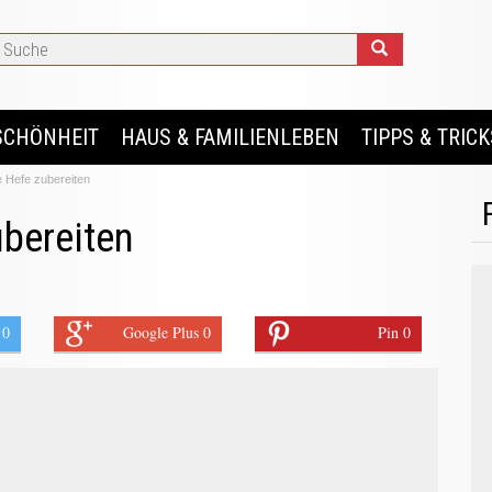
SCHÖNHEIT
HAUS & FAMILIENLEBEN
TIPPS & TRICK
e Hefe zubereiten
ubereiten
 0
Google Plus 0
Pin 0