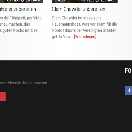
hreier zubereiten
Clam Chowder zubereiten
s die Fähigkeit, perfekte
Clam Chowder ist klassische
ier zu machen, das
Hausmannskost, was vor allem für die
 guten Kochs ist. Das...
Nordostküste der Vereinigten Staaten
gilt. In New...
[Weiterlesen]
FO
osen Newsletter abonnieren.