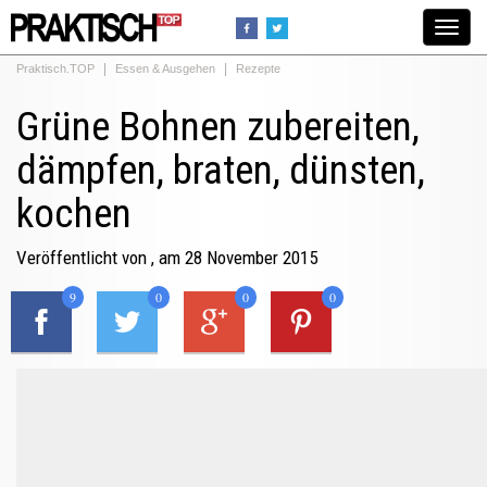
Toggle
navigat
Praktisch.TOP
Essen & Ausgehen
Rezepte
Grüne Bohnen zubereiten,
dämpfen, braten, dünsten,
kochen
Veröffentlicht von
, am 28 November 2015
9
0
0
0