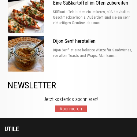
Eine Süßkartoffel im Ofen zubereiten
Süßkartoffeln bieten ein leckeres, süß-herzhaftes
Geschmackserlebnis. Außerdem sind sie ein sehr
vielseitiges Gemüse, das man...
Dijon Senf herstellen
Dijon Senf ist eine beliebte Würze für Sandwiches,
vor allem Toasts und Wraps. Man kann...
NEWSLETTER
Jetzt kostenlos abonnieren!
Abonnieren
UTILE