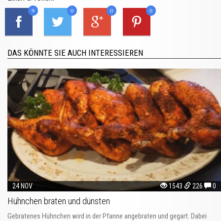
9
0
0
0
DAS KÖNNTE SIE AUCH INTERESSIEREN
24 NOV
1543
226
0
Hühnchen braten und dünsten
Gebratenes Hühnchen wird in der Pfanne angebraten und gegart. Dabei