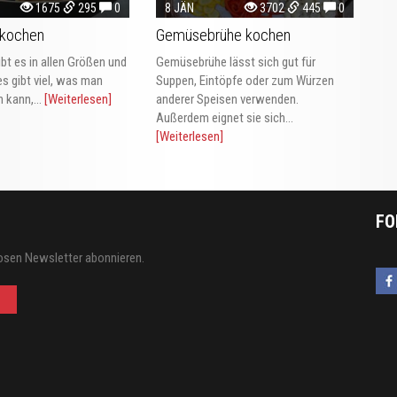
1675
295
0
8 JÄN
3702
445
0
 kochen
Gemüsebrühe kochen
ibt es in allen Größen und
Gemüsebrühe lässt sich gut für
s gibt viel, was man
Suppen, Eintöpfe oder zum Würzen
 kann,...
[Weiterlesen]
anderer Speisen verwenden.
Außerdem eignet sie sich...
[Weiterlesen]
FO
osen Newsletter abonnieren.