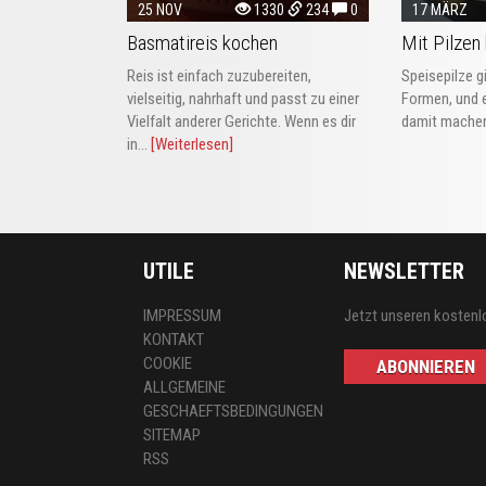
25 NOV
1330
234
0
17 MÄRZ
Basmatireis kochen
Mit Pilzen
Reis ist einfach zuzubereiten,
Speisepilze g
vielseitig, nahrhaft und passt zu einer
Formen, und e
Vielfalt anderer Gerichte. Wenn es dir
damit machen
in...
[Weiterlesen]
UTILE
NEWSLETTER
IMPRESSUM
Jetzt unseren kostenl
KONTAKT
COOKIE
ABONNIEREN
ALLGEMEINE
GESCHAEFTSBEDINGUNGEN
SITEMAP
RSS