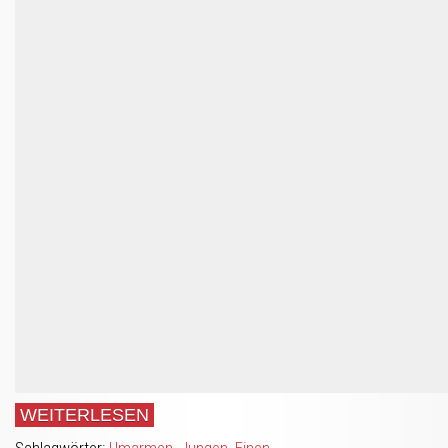
WEITERLESEN
Schlagwörter:
Umarmen
,
Jungen
,
Einen