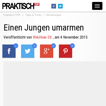
Toggle
navigat
Praktisch.TOP
Tipps & Tricks
Beziehungen
Einen Jungen umarmen
Veröffentlicht von
WikiHow.DE
, am 4 November 2015
1
0
0
0