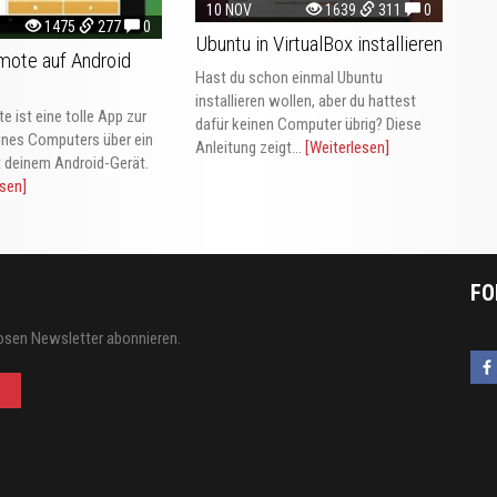
10 NOV
1639
311
0
1475
277
0
Ubuntu in VirtualBox installieren
mote auf Android
Hast du schon einmal Ubuntu
installieren wollen, aber du hattest
e ist eine tolle App zur
dafür keinen Computer übrig? Diese
ines Computers über ein
Anleitung zeigt...
[Weiterlesen]
 deinem Android-Gerät.
esen]
FO
osen Newsletter abonnieren.