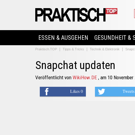
ESSEN & AUSGEHEN
GESUNDHEIT & 
Praktisch.TOP
Tipps & Tricks
Technik & Elektronik
Snapc
Snapchat updaten
Veröffentlicht von
WikiHow.DE
, am 10 November
Likes 0
Tweets