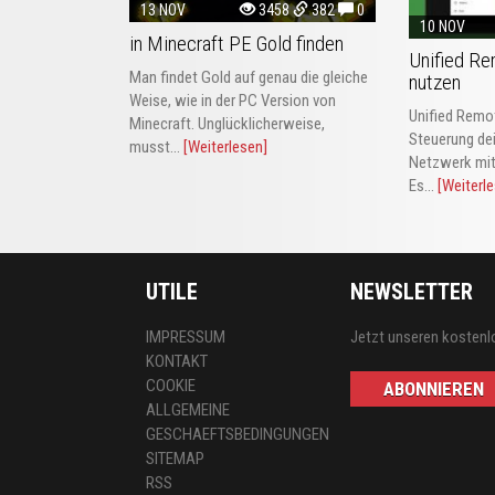
13 NOV
3458
382
0
10 NOV
in Minecraft PE Gold finden
Unified Re
Man findet Gold auf genau die gleiche
nutzen
Weise, wie in der PC Version von
Unified Remot
Minecraft. Unglücklicherweise,
Steuerung de
musst...
[Weiterlesen]
Netzwerk mit
Es...
[Weiterl
UTILE
NEWSLETTER
IMPRESSUM
Jetzt unseren kostenl
KONTAKT
COOKIE
ABONNIEREN
ALLGEMEINE
GESCHAEFTSBEDINGUNGEN
SITEMAP
RSS