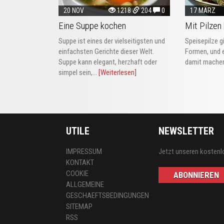
20 NOV
1218
204
0
17 MÄRZ
Eine Suppe kochen
Mit Pilzen
Suppe ist eines der vielseitigsten und
Speisepilze g
einfachsten Gerichte dieser Welt.
Formen, und e
Suppe kann elegant, herzhaft oder
damit machen
simpel sein,...
[Weiterlesen]
UTILE
NEWSLETTER
IMPRESSUM
Jetzt unseren kostenl
KONTAKT
COOKIE
ABONNIEREN
ALLGEMEINE
GESCHAEFTSBEDINGUNGEN
SITEMAP
RSS