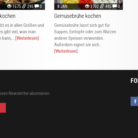
1675
295
0
8 JÄN
3702
445
0
 kochen
Gemüsebrühe kochen
ibt es in allen Größen und
Gemüsebrühe lässt sich gut für
s gibt viel, was man
Suppen, Eintöpfe oder zum Würzen
 kann,...
[Weiterlesen]
anderer Speisen verwenden.
Außerdem eignet sie sich...
[Weiterlesen]
FO
osen Newsletter abonnieren.