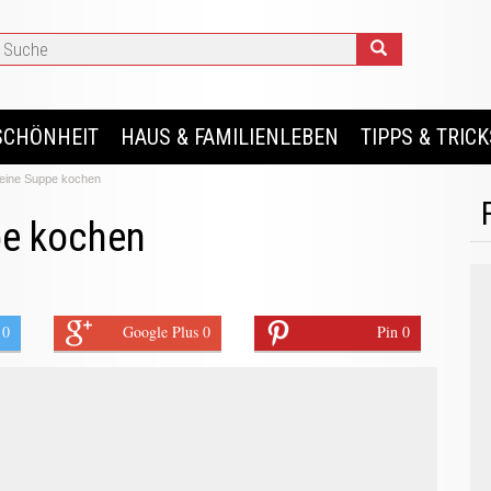
SCHÖNHEIT
HAUS & FAMILIENLEBEN
TIPPS & TRICK
eine Suppe kochen
pe kochen
 0
Google Plus 0
Pin 0