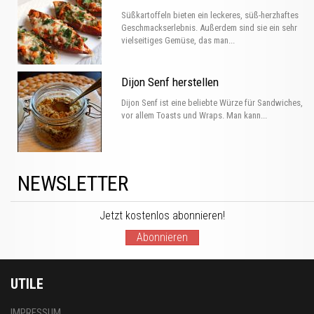
Süßkartoffeln bieten ein leckeres, süß-herzhaftes
Geschmackserlebnis. Außerdem sind sie ein sehr
vielseitiges Gemüse, das man...
Dijon Senf herstellen
Dijon Senf ist eine beliebte Würze für Sandwiches,
vor allem Toasts und Wraps. Man kann...
NEWSLETTER
Jetzt kostenlos abonnieren!
Abonnieren
UTILE
IMPRESSUM