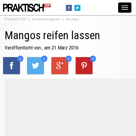
Toggle
navigat
Praktisch.TOP
Essen & Ausgehen
Rezepte
Mangos reifen lassen
Veröffentlicht von
, am 21 März 2016
2
0
0
0