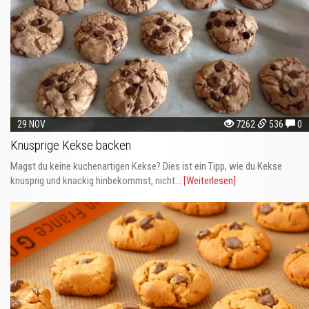
29 NOV
7262
536
0
Knusprige Kekse backen
Magst du keine kuchenartigen Kekse? Dies ist ein Tipp, wie du Kekse
knusprig und knackig hinbekommst, nicht...
[Weiterlesen]