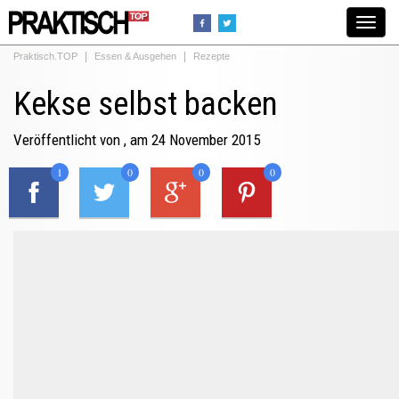
Toggle
navigat
Praktisch.TOP
Essen & Ausgehen
Rezepte
Kekse selbst backen
Veröffentlicht von
, am 24 November 2015
1
0
0
0