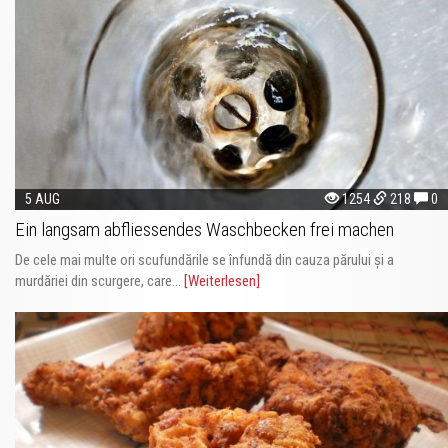
5 AUG
1254
218
0
Ein langsam abfliessendes Waschbecken frei machen
De cele mai multe ori scufundările se înfundă din cauza părului și a
murdăriei din scurgere, care...
[Weiterlesen]