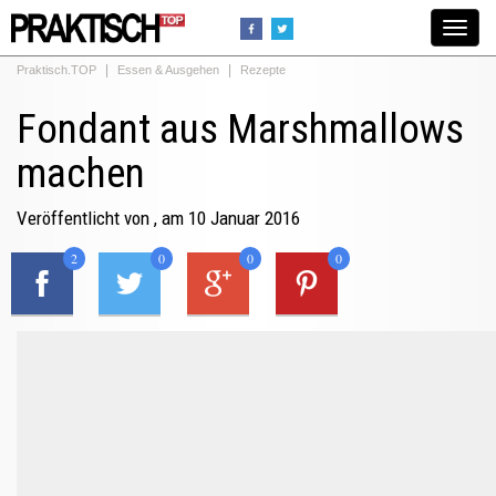
Toggle
navigat
Praktisch.TOP
Essen & Ausgehen
Rezepte
Fondant aus Marshmallows
machen
Veröffentlicht von
, am 10 Januar 2016
2
0
0
0