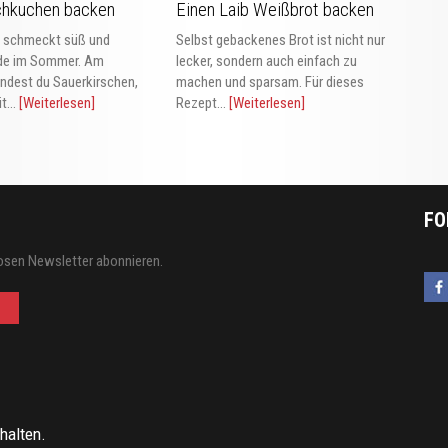
chkuchen backen
Einen Laib Weißbrot backen
n schmeckt süß und
Selbst gebackenes Brot ist nicht nur
ade im Sommer. Am
lecker, sondern auch einfach zu
ndest du Sauerkirschen,
machen und sparsam. Für dieses
t...
[Weiterlesen]
Rezept...
[Weiterlesen]
FO
osen Newsletter abonnieren.
halten.