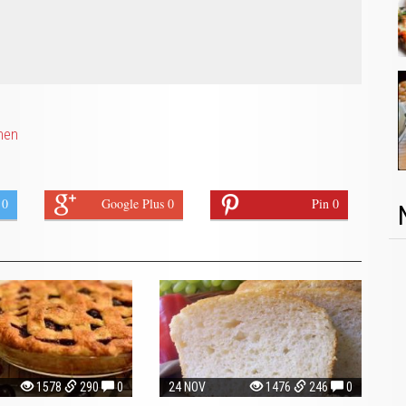
nen
 0
Google Plus 0
Pin 0
1578
290
0
24 NOV
1476
246
0