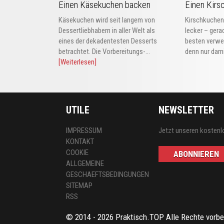
Einen Käsekuchen backen
Einen Kirs
Käsekuchen wird seit langem von
Kirschkuche
Dessertliebhabern in aller Welt als
lecker – ger
eines der dekadentesten Desserts
besten verwe
betrachtet. Die Vorbereitungs-...
denn nur dami
[Weiterlesen]
UTILE
NEWSLETTER
IMPRESSUM
Jetzt unseren kostenl
KONTAKT
COOKIE
ABONNIEREN
ALLGEMEINE
GESCHAEFTSBEDINGUNGEN
SITEMAP
RSS
© 2014 - 2026 Praktisch.TOP Alle Rechte vorbe