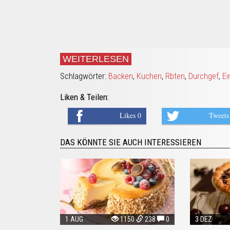
WEITERLESEN
Schlagwörter:
Backen
,
Kuchen
,
Rbten
,
Durchgef
,
Ei
Liken & Teilen:
Likes 0
Tweets
DAS KÖNNTE SIE AUCH INTERESSIEREN
1 AUG
1150
238
0
3 DEZ