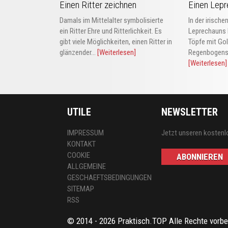
Einen Ritter zeichnen
Einen Lepr
Damals im Mittelalter symbolisierte
In der irische
ein Ritter Ehre und Ritterlichkeit. Es
Leprechauns M
gibt viele Möglichkeiten, einen Ritter in
Töpfe mit Go
glänzender...
[Weiterlesen]
Regenbogens 
[Weiterlesen]
UTILE
NEWSLETTER
IMPRESSUM
Jetzt unseren kostenl
KONTAKT
COOKIE
ABONNIEREN
ALLGEMEINE
GESCHAEFTSBEDINGUNGEN
SITEMAP
RSS
© 2014 - 2026 Praktisch.TOP Alle Rechte vorbe