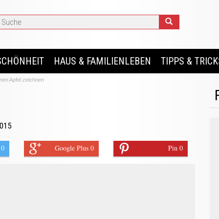
SCHÖNHEIT
HAUS & FAMILIENLEBEN
TIPPS & TRICK
nen Apfel zeichnen
2015
 0
Google Plus 0
Pin 0