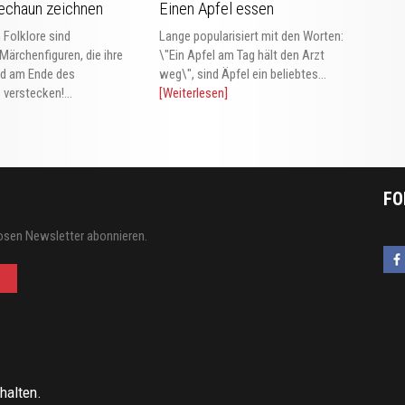
echaun zeichnen
Einen Apfel essen
n Folklore sind
Lange popularisiert mit den Worten:
ärchenfiguren, die ihre
\"Ein Apfel am Tag hält den Arzt
ld am Ende des
weg\", sind Äpfel ein beliebtes...
verstecken!...
[Weiterlesen]
FO
osen Newsletter abonnieren.
halten.