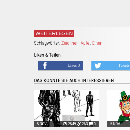
WEITERLESEN
Schlagwörter:
Zeichnen
,
Apfel
,
Einen
Liken & Teilen:
Likes 0
Tweets
DAS KÖNNTE SIE AUCH INTERESSIEREN
5 NOV
2549
263
0
5 NOV