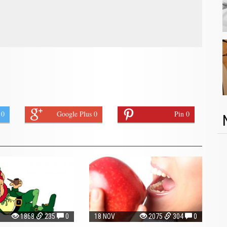
 0
Google Plus 0
Pin 0
1868
235
0
18 NOV
2075
304
0