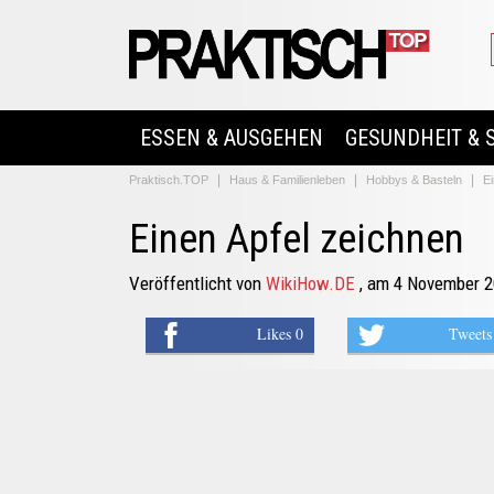
ESSEN & AUSGEHEN
GESUNDHEIT & 
Praktisch.TOP
Haus & Familienleben
Hobbys & Basteln
Ei
Einen Apfel zeichnen
Veröffentlicht von
WikiHow.DE
, am 4 November 
Likes 0
Tweets