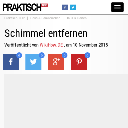
Toggle
navigat
Praktisch.TOP
Haus & Familienleben
Haus & Garten
Schimmel entfernen
Veröffentlicht von
WikiHow.DE
, am 10 November 2015
0
0
0
0