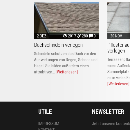
2 DEZ
2017
280
0
20 NOV
Dachschindeln verlegen
Pflaster au
verlegen
Schindeln schützen das Dach vor den
Terrassenpfla
Auswirkungen von Regen, Schnee und
einen Außenbe
Hagel. Sie bilden außerdem einen
Sammelplatz 
attraktiven...
[Weiterlesen]
es in vielen 
[Weiterlesen]
UTILE
NEWSLETTER
IMPRESSUM
Jetzt unseren kostenl