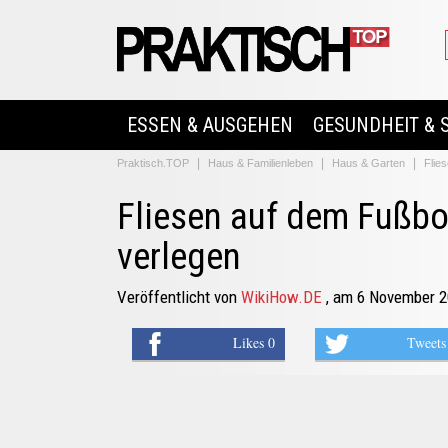
ESSEN & AUSGEHEN
GESUNDHEIT & 
Praktisch.TOP
Haus & Familienleben
Haus & Garten
Flie
Fliesen auf dem Fußb
verlegen
Veröffentlicht von
WikiHow.DE
, am 6 November 
Likes 0
Tweets