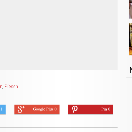
n
,
Fliesen
 1
Google Plus 0
Pin 0