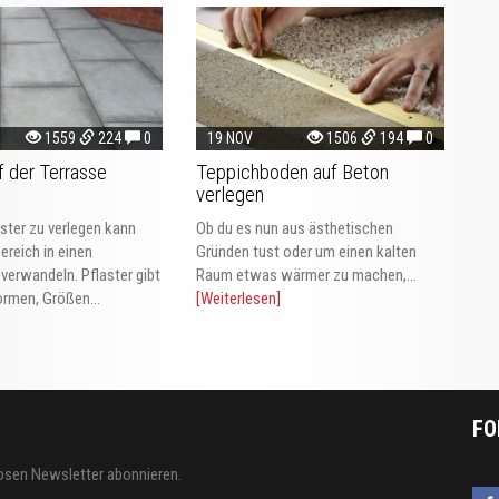
1559
224
0
19 NOV
1506
194
0
f der Terrasse
Teppichboden auf Beton
verlegen
ster zu verlegen kann
Ob du es nun aus ästhetischen
reich in einen
Gründen tust oder um einen kalten
verwandeln. Pflaster gibt
Raum etwas wärmer zu machen,...
Formen, Größen...
[Weiterlesen]
FO
osen Newsletter abonnieren.