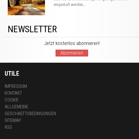
eingestuft werden,...
NEWSLETTER
Jetzt kostenlos abonnieren!
Abonnieren
UTILE
IMPRESSUM
KONTAKT
COOKIE
ALLGEMEINE
GESCHAEFTSBEDINGUNGEN
SITEMAP
RSS