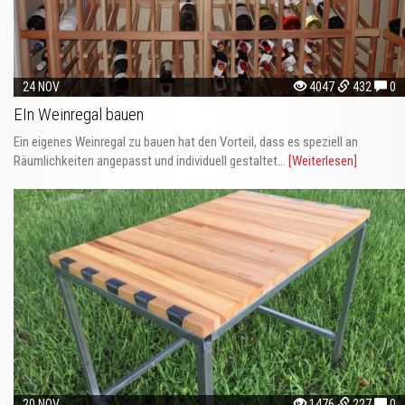
24 NOV
4047
432
0
EIn Weinregal bauen
Ein eigenes Weinregal zu bauen hat den Vorteil, dass es speziell an
Räumlichkeiten angepasst und individuell gestaltet...
[Weiterlesen]
20 NOV
1476
227
0