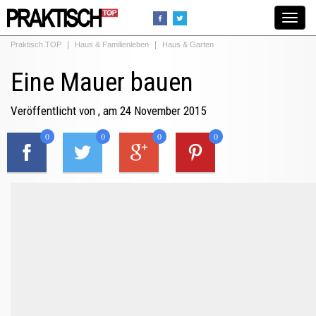
Toggle
navigat
Praktisch.TOP
Haus & Familienleben
Haus & Garten
Eine Mauer bauen
Veröffentlicht von
, am 24 November 2015
0
0
0
0