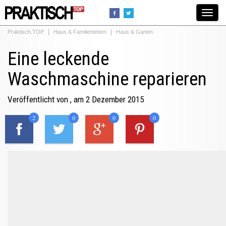
Toggle
navigat
Praktisch.TOP
Haus & Familienleben
Haus & Garten
Eine leckende
Waschmaschine reparieren
Veröffentlicht von
, am 2 Dezember 2015
2
0
0
0