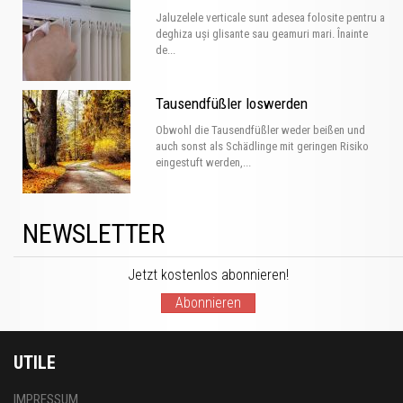
Jaluzelele verticale sunt adesea folosite pentru a
deghiza uși glisante sau geamuri mari. Înainte
de...
Tausendfüßler loswerden
Obwohl die Tausendfüßler weder beißen und
auch sonst als Schädlinge mit geringen Risiko
eingestuft werden,...
NEWSLETTER
Jetzt kostenlos abonnieren!
Abonnieren
UTILE
IMPRESSUM