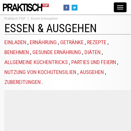
Toggle
navigat
Praktisch.TOP
Essen & Ausgehen
ESSEN & AUSGEHEN
EINLADEN
,
ERNÄHRUNG
,
GETRÄNKE
,
REZEPTE
,
BENEHMEN
,
GESUNDE ERNÄHRUNG
,
DIÄTEN
,
ALLGEMEINE KÜCHENTRICKS
,
PARTIES UND FEIERN
,
NUTZUNG VON KOCHUTENSILIEN
,
AUSGEHEN
,
ZUBEREITUNGEN
.