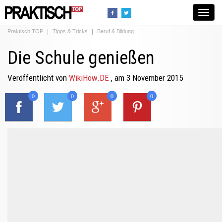
Toggle
navigat
Praktisch.TOP
Tipps & Tricks
Beruf & Bildung
Die Schule genießen
Veröffentlicht von
WikiHow.DE
, am 3 November 2015
0
0
0
0