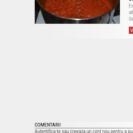
Es
al
G
COMENTARII
Autentifica-te
sau
creeaza un cont nou
pentru a pu