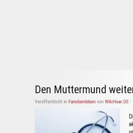
Den Muttermund weite
Veröffentlicht in
Familienleben
von
WikiHow.DE
-
D
a
u