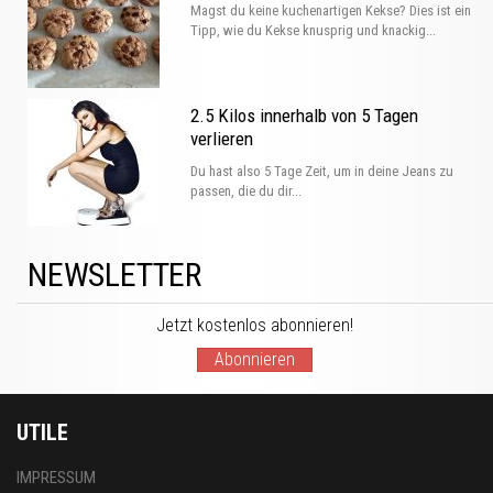
Magst du keine kuchenartigen Kekse? Dies ist ein
Tipp, wie du Kekse knusprig und knackig...
2.5 Kilos innerhalb von 5 Tagen
verlieren
Du hast also 5 Tage Zeit, um in deine Jeans zu
passen, die du dir...
NEWSLETTER
Jetzt kostenlos abonnieren!
Abonnieren
UTILE
IMPRESSUM