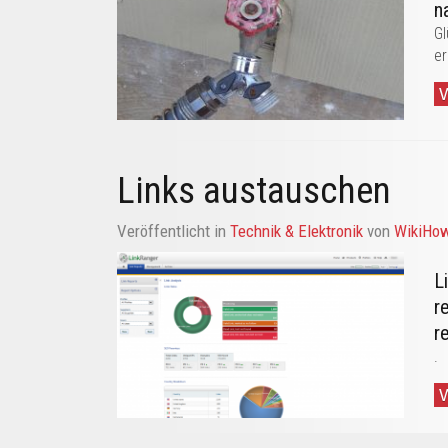
n
Gl
er
Links austauschen
Veröffentlicht in
Technik & Elektronik
von
WikiHo
L
r
r
.