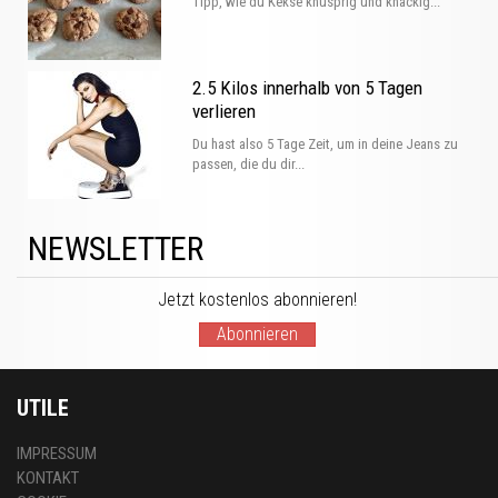
Tipp, wie du Kekse knusprig und knackig...
2.5 Kilos innerhalb von 5 Tagen
verlieren
Du hast also 5 Tage Zeit, um in deine Jeans zu
passen, die du dir...
NEWSLETTER
Jetzt kostenlos abonnieren!
Abonnieren
UTILE
IMPRESSUM
KONTAKT